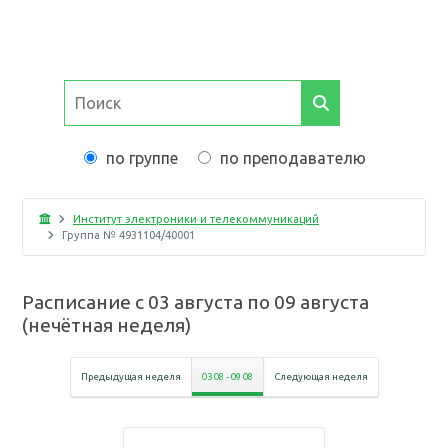
по группе
по преподавателю
Институт электроники и телекоммуникаций
Группа №
4931104/40001
Расписание с
03 августа
по
09 августа
(
нечётная неделя
)
Предыдущая неделя
03 08
-
09 08
Следующая неделя