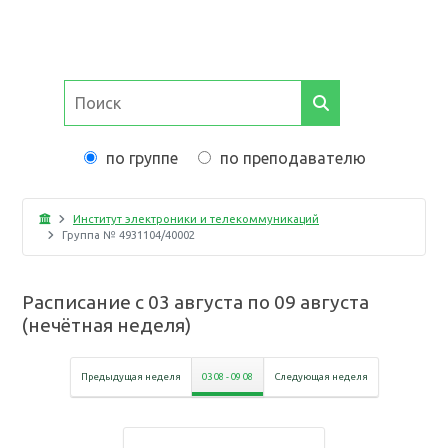
по группе
по преподавателю
Институт электроники и телекоммуникаций
Группа №
4931104/40002
Расписание с
03 августа
по
09 августа
(
нечётная неделя
)
Предыдущая неделя
03 08
-
09 08
Следующая неделя